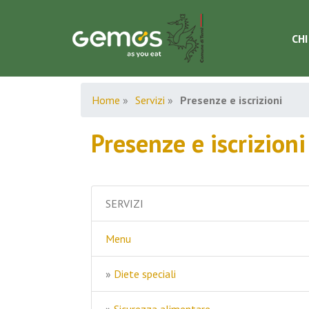
CHI
Home
»
Servizi
»
Presenze e iscrizioni
Presenze e iscrizioni
SERVIZI
Menu
»
Diete speciali