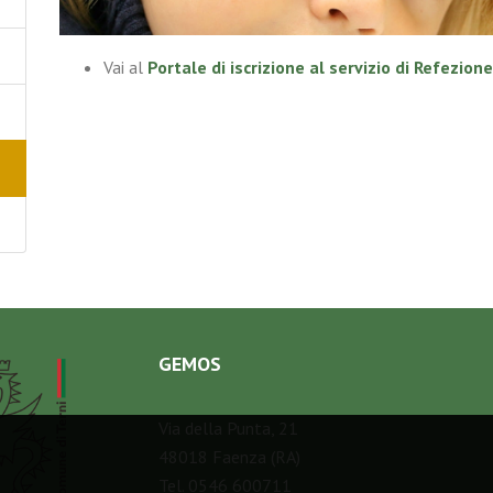
Vai al
Portale di iscrizione al servizio di Refezion
GEMOS
Via della Punta, 21
48018 Faenza (RA)
Tel. 0546 600711