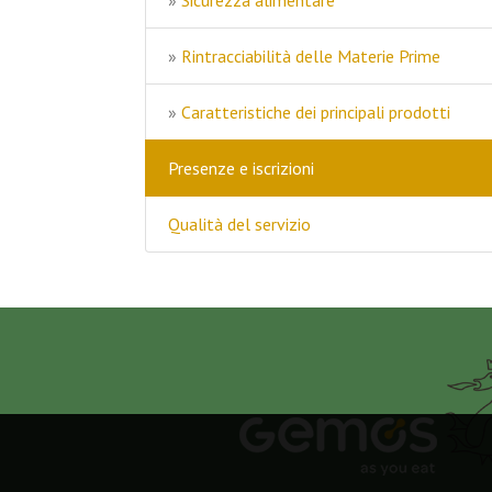
»
Sicurezza alimentare
»
Rintracciabilità delle Materie Prime
»
Caratteristiche dei principali prodotti
Presenze e iscrizioni
Qualità del servizio