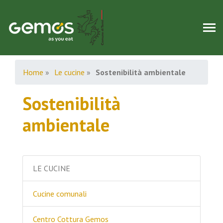
Home
»
Le cucine
»
Sostenibilità ambientale
Sostenibilità
ambientale
LE CUCINE
Cucine comunali
Centro Cottura Gemos