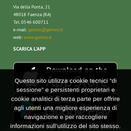
Via della Punta, 21
48018 Faenza (RA)
Tel. 0546 600711
e-mail:
gemos@gemos.it
web:
www.gemos.it
SCARICA L'APP
Questo sito utilizza cookie tecnici “di
sessione” e persistenti proprietari e
cookie analitici di terza parte per offrire
agli utenti una migliore esperienza di
navigazione e per raccogliere
informazioni sull’utilizzo del sito stesso.