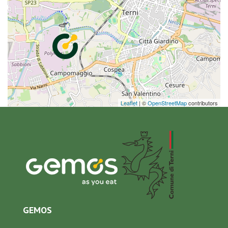
Leaflet
| ©
OpenStreetMap
contributors
GEMOS