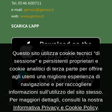
Tel. 0546 600711
e-mail:
gemos@gemos.it
web:
www.gemos.it
SCARICA L'APP
Questo sito utilizza cookie tecnici “di
sessione” e persistenti proprietari e
cookie analitici di terza parte per offrire
agli utenti una migliore esperienza di
navigazione e per raccogliere
informazioni sull’utilizzo del sito stesso.
Per maggiori dettagli, consulti la nostra
COPYRIGHT © GEMOS SOC. COOP. - P.IVA 00353180391 -
Informativa Privacy e Cookie Policy
.
COOKIE POLICY
E
PRIVACY POLICY